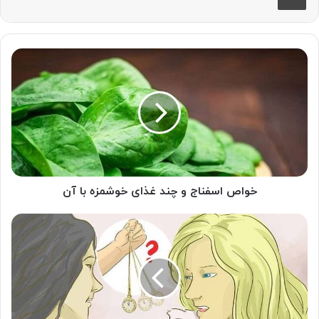
خواص
اسفناج
و
چند
غذای
خوشمزه
با
آن
خواص اسفناج و چند غذای خوشمزه با آن
هیپنوتراپی
و
موارد
استفاده
آن
در
روانشناسی