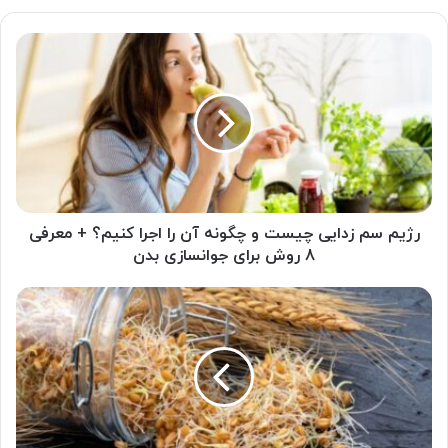
رژیم
سم
زدایی
چیست
و
چگونه
آن
را
اجرا
کنیم؟
رژیم سم زدایی چیست و چگونه آن را اجرا کنیم؟ + معرفی
+
8 روش برای جوانسازی بدن
معرفی
8
خواص
روش
جوانه
برای
گندم
جوانسازی
برای
بدن
سلامتی
چیست؟
+
آشنایی