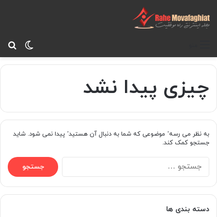
تغییر پ
جس
منو
چیزی پیدا نشد
به نظر می رسه’ موضوعی که شما به دنبال آن هستید’ پیدا نمی شود. شاید
جستجو کمک کند.
ج
س
ت
ج
و
دسته بندی ها
ب