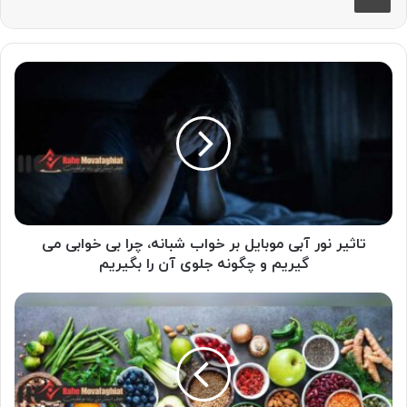
تاثیر
نور
آبی
موبایل
بر
خواب
شبانه،
چرا
بی
خوابی
تاثیر نور آبی موبایل بر خواب شبانه، چرا بی خوابی می
می
گیریم و چگونه جلوی آن را بگیریم
گیریم
و
غذاهایی
چگونه
که
جلوی
باعث
آن
خواب
را
عمیق
بگیریم
تر