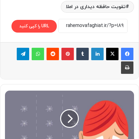
تقویت حافظه دیداری در املا
URL را کپی کنید
لینکدین
‫تامبلر
پینترست
‫رددیت
واتس آپ
تلگرام
چاپ
از
افسردگی
پس
از
زایمان
نترسید!