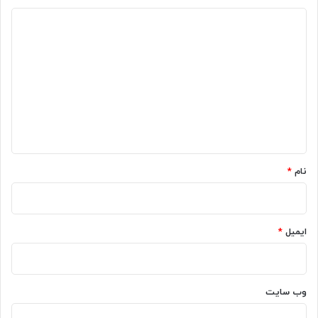
د
ی
د
گ
ا
ه
*
نام
*
ایمیل
*
وب‌ سایت