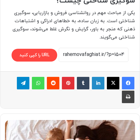
سوگیری شناختی چیست؟
یکی از مباحث مهم در روانشناسی فروش و بازاریابی، سوگیری
شناختی است. به زبان ساده، به خطاهای ادراکی و اشتباهات
ذهنی که منجر به باور، گرایش و نگرش غلط می‌شوند، سوگیری
شناختی می‌گویند.
URL را کپی کنید
لینکدین
‫تامبلر
پینترست
‫رددیت
واتس آپ
تلگرام
چاپ
نکات
مهم
قبل