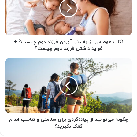
از
به
دنیا
آوردن
فرزند
دوم
چیست؟
نکات مهم قبل از به دنیا آوردن فرزند دوم چیست؟ +
+
فواید داشتن فرزند دوم چیست؟
فواید
داشتن
چگونه
فرزند
می‌توانید
دوم
از
چیست؟
پیاده‌گردی
برای
سلامتی
و
تناسب
اندام
کمک
چگونه می‌توانید از پیاده‌گردی برای سلامتی و تناسب اندام
بگیرید؟
کمک بگیرید؟