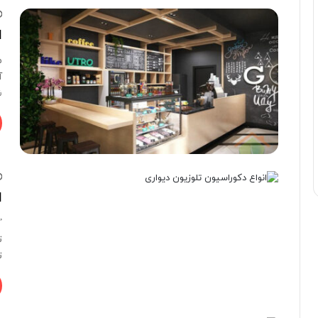
ا
م
آ
ش
ا
”
ت
ت