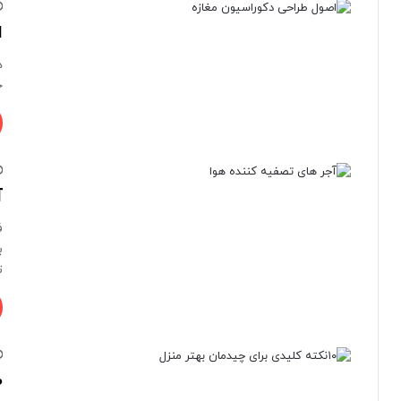
ا
د
ج
آ
ف
ب
ت
۱۰نکته ک