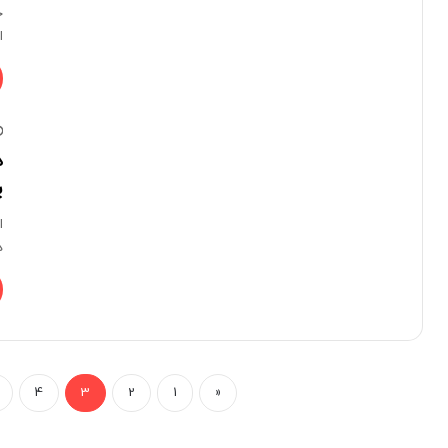
خ
ا
د
پ
ا
د
4
3
2
1
«