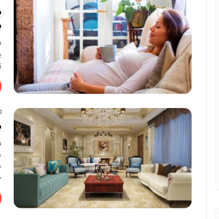
ب
ب
ف
ب
ز
ب
ف
ش
س
چ