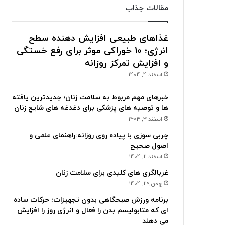
مقالات جذاب
غذاهای طبیعی افزایش دهنده سطح
انرژی؛ 10 خوراکی موثر برای رفع خستگی
و افزایش تمرکز روزانه
اسفند 4, 1404
خبرهای مهم مربوط به سلامت زنان؛ جدیدترین یافته
ها و توصیه های پزشکی برای دغدغه های شایع زنان
اسفند 3, 1404
چربی سوزی با پیاده روی روزانه:راهنمای علمی و
اصول صحیح
اسفند 2, 1404
غربالگری های کلیدی برای سلامت زنان
بهمن 29, 1404
برنامه ورزش صبحگاهی بدون تجهیزات؛ حرکات ساده
ای که متابولیسم بدن را فعال و انرژی روز را افزایش
می دهند