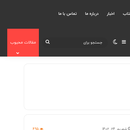
تاب
اخبار
درباره ما
تماس با ما
نوارکناری
تغییر پوسته
جستجو
مقالات محبوب
برای
شهریور 24, 1402
495