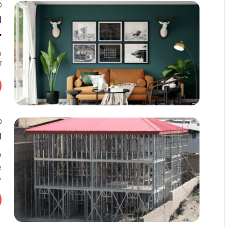
ا
خ
و
آ
ا
ف
ب
س