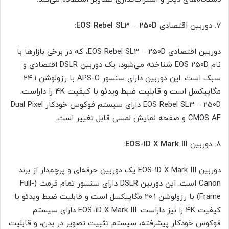
7. دوربین اقتصادی
EOS Rebel SL3 – 250D
:
دوربین اقتصادی EOS Rebel SL3 – 250D، که در برخی بازارها با
نام EOS 250D شناخته می‌شود، یک دوربین DSLR اقتصادی و
سبک است. این دوربین دارای سنسور APS-C با رزولوشن 24.1
مگاپیکسل است و قابلیت ضبط ویدئو با کیفیت 4K را داراست.
EOS Rebel SL3 – 250D دارای سیستم فوکوس خودکار Dual Pixel
CMOS AF و صفحه نمایش لمسی قابل تغییر است.
8. دوربین
EOS-1D X Mark III
:
دوربین EOS-1D X Mark III یک دوربین حرفه‌ای و پرچم‌دار از برند
Canon است. این دوربین DSLR دارای سنسور تمام فرمت (Full-
Frame) با رزولوشن 20.1 مگاپیکسل است و قابلیت ضبط ویدئو با
کیفیت 4K را نیز داراست. EOS-1D X Mark III دارای سیستم
فوکوس خودکار پیشرفته، سیستم تثبیت تصویر در بدن، و قابلیت