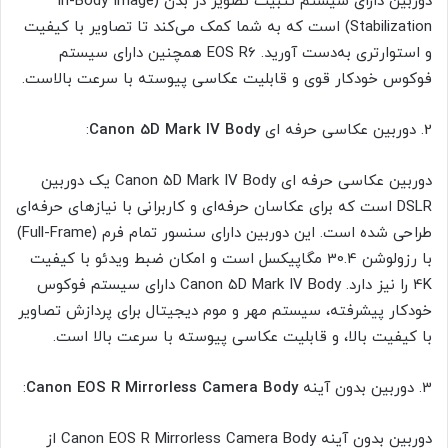
دوربین دارای سیستم تثبیت تصویر در بدن (In-Body Image
Stabilization) است که به شما کمک می‌کند تا تصاویر با کیفیت
و استوار‌تری به‌دست آورید. EOS R6 همچنین دارای سیستم
فوکوس خودکار قوی و قابلیت عکاسی پیوسته با سرعت بالاست.
2. دوربین عکاسی حرفه ای
Canon 5D Mark IV Body
:
دوربین عکاسی حرفه ای Canon 5D Mark IV Body یک دوربین
DSLR است که برای عکاسان حرفه‌ای و کاربرانی با نیازهای حرفه‌ای
طراحی شده است. این دوربین دارای سنسور تمام فرم (Full-Frame)
با رزولوشن 30.4 مگاپیکسل است و امکان ضبط ویدئو با کیفیت
4K را نیز دارد. Canon 5D Mark IV Body دارای سیستم فوکوس
خودکار پیشرفته، سیستم مهر و موم دیجیتال برای پردازش تصاویر
با کیفیت بالا، و قابلیت عکاسی پیوسته با سرعت بالا است.
3. دوربین بدون آینه
Canon EOS R Mirrorless Camera Body
:
دوربین بدون آینه Canon EOS R Mirrorless Camera Body از