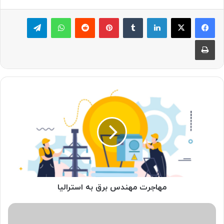
لینکدین
‫تامبلر
پینترست
‫رددیت
واتس آپ
تلگرام
چاپ
مهاجرت
مهندس
برق
به
استرالیا
مهاجرت مهندس برق به استرالیا
لیست
خرید