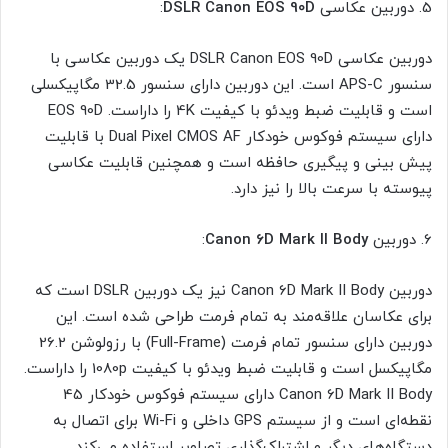
5. دوربین عکاسی
DSLR Canon EOS 90D
:
دوربین عکاسی DSLR Canon EOS 90D یک دوربین عکاسی با
سنسور APS-C است. این دوربین دارای سنسور 32.5 مگاپیکسلی
است و قابلیت ضبط ویدئو با کیفیت 4K را داراست. EOS 90D
دارای سیستم فوکوس خودکار Dual Pixel CMOS AF با قابلیت
پیش بینی و پیگیری حافظه است و همچنین قابلیت عکاسی
پیوسته با سرعت بالا را نیز دارد.
6. دوربین
Canon 6D Mark II Body
:
دوربین Canon 6D Mark II Body نیز یک دوربین DSLR است که
برای عکاسان علاقه‌مند به تمام فرمت طراحی شده است. این
دوربین دارای سنسور تمام فرمت (Full-Frame) با رزولوشن 26.2
مگاپیکسل است و قابلیت ضبط ویدئو با کیفیت 1080p را داراست.
Canon 6D Mark II Body دارای سیستم فوکوس خودکار 45
نقطه‌ای است و از سیستم GPS داخلی و Wi-Fi برای اتصال به
دستگاه‌های دیگر و اشتراک‌گذاری تصاویر استفاده می‌کند.