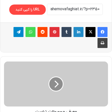
URL را کپی کنید
لینکدین
‫تامبلر
پینترست
‫رددیت
واتس آپ
تلگرام
چاپ
معرفی
محصولات
تراست
معرفی محصولات تراست