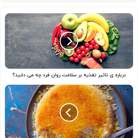
درباره
ی
تاثیر
تغذیه
بر
سلامت
روان
فرد
چه
می
درباره ی تاثیر تغذیه بر سلامت روان فرد چه می دانید؟
دانید؟
برنج
آبکش
ایرانی
"خوشمزه
و
پر
زحمت!"