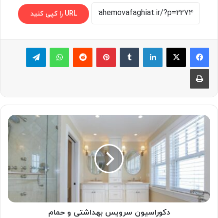
URL را کپی کنید
لینکدین
‫تامبلر
پینترست
‫رددیت
واتس آپ
تلگرام
چاپ
دکوراسیون
سرویس
بهداشتی
و
حمام
دکوراسیون سرویس بهداشتی و حمام