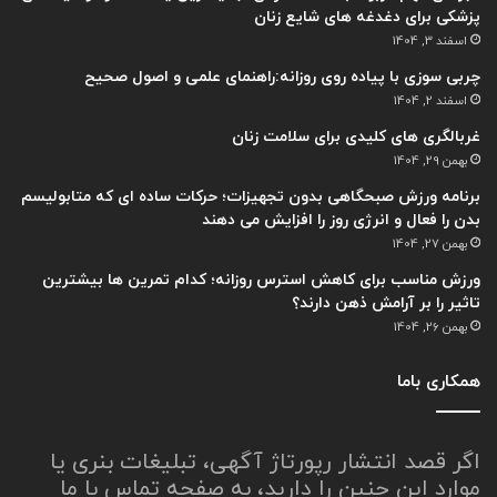
پزشکی برای دغدغه های شایع زنان
اسفند 3, 1404
چربی سوزی با پیاده روی روزانه:راهنمای علمی و اصول صحیح
اسفند 2, 1404
غربالگری های کلیدی برای سلامت زنان
بهمن 29, 1404
برنامه ورزش صبحگاهی بدون تجهیزات؛ حرکات ساده ای که متابولیسم
بدن را فعال و انرژی روز را افزایش می دهند
بهمن 27, 1404
ورزش مناسب برای کاهش استرس روزانه؛ کدام تمرین ها بیشترین
تاثیر را بر آرامش ذهن دارند؟
بهمن 26, 1404
همکاری باما
اگر قصد انتشار رپورتاژ آگهی، تبلیغات بنری یا
موارد این چنین را دارید، به صفحه تماس با ما