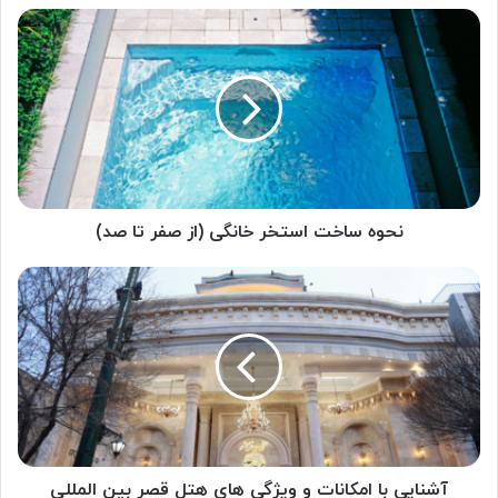
نحوه
ساخت
استخر
خانگی
(از
صفر
تا
صد)
نحوه ساخت استخر خانگی (از صفر تا صد)
آشنایی
با
امکانات
و
ویژگی
های
هتل
قصر
بین
المللی
آشنایی با امکانات و ویژگی های هتل قصر بین المللی