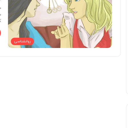
ه
ه
ک
روانشناسی