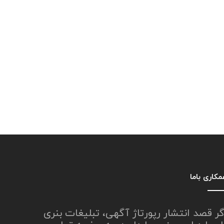
کاری باما
گر قصد انتشار رپورتاژ آگهی، تبلیغات بنری