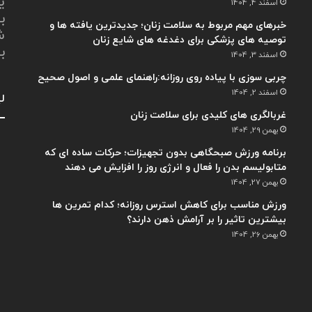
ی
اسفند 4, 1404
ب
خبرهای مهم مربوط به سلامت زنان؛ جدیدترین یافته ها و
ش
توصیه های پزشکی برای دغدغه های شایع زنان
ب
اسفند 3, 1404
چربی سوزی با پیاده روی روزانه:راهنمای علمی و اصول صحیح
اسفند 2, 1404
لی
غربالگری های کلیدی برای سلامت زنان
بهمن 29, 1404
برنامه ورزش صبحگاهی بدون تجهیزات؛ حرکات ساده ای که
متابولیسم بدن را فعال و انرژی روز را افزایش می دهند
بهمن 27, 1404
ورزش مناسب برای کاهش استرس روزانه؛ کدام تمرین ها
بیشترین تاثیر را بر آرامش ذهن دارند؟
بهمن 26, 1404