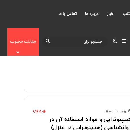
تاب
اخبار
درباره ما
تماس با ما
نوارکناری
تغییر پوسته
جستجو
مقالات محبوب
برای
بهمن 20, 1400
1,545
یپنوتراپی و موارد استفاده آن در
وانشناسی (هیپنوتراپی در منزل)