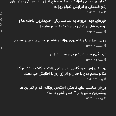
غذاهای طبیعی افزایش دهنده سطح انرژی؛ 10 خوراکی موثر برای
ا
رفع خستگی و افزایش تمرکز روزانه
ی
اسفند 4, 1404
ب
خبرهای مهم مربوط به سلامت زنان؛ جدیدترین یافته ها و
ش
توصیه های پزشکی برای دغدغه های شایع زنان
ب
اسفند 3, 1404
چربی سوزی با پیاده روی روزانه:راهنمای علمی و اصول صحیح
اسفند 2, 1404
لی
غربالگری های کلیدی برای سلامت زنان
بهمن 29, 1404
برنامه ورزش صبحگاهی بدون تجهیزات؛ حرکات ساده ای که
متابولیسم بدن را فعال و انرژی روز را افزایش می دهند
بهمن 27, 1404
ورزش مناسب برای کاهش استرس روزانه؛ کدام تمرین ها
بیشترین تاثیر را بر آرامش ذهن دارند؟
بهمن 26, 1404