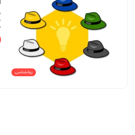
ا
د
س
م
روانشناسی