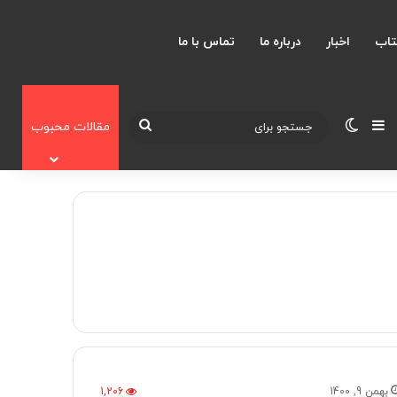
تاب
اخبار
درباره ما
تماس با ما
نوارکناری
تغییر پوسته
جستجو
مقالات محبوب
برای
بهمن 9, 1400
1,206