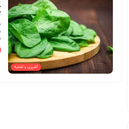
خ
آ
ا
ه
و
آشپزی و تغذیه