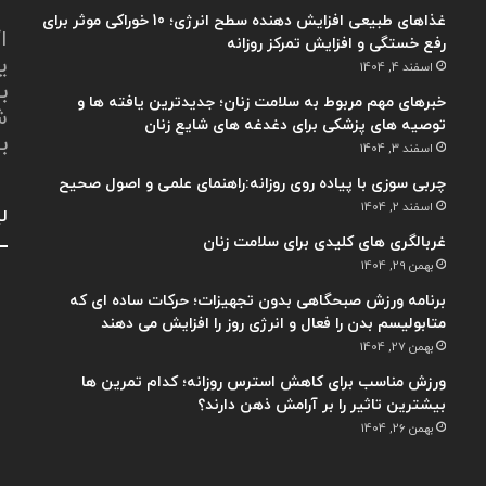
غذاهای طبیعی افزایش دهنده سطح انرژی؛ 10 خوراکی موثر برای
ا
رفع خستگی و افزایش تمرکز روزانه
ی
اسفند 4, 1404
ب
خبرهای مهم مربوط به سلامت زنان؛ جدیدترین یافته ها و
ش
توصیه های پزشکی برای دغدغه های شایع زنان
ب
اسفند 3, 1404
چربی سوزی با پیاده روی روزانه:راهنمای علمی و اصول صحیح
اسفند 2, 1404
لی
غربالگری های کلیدی برای سلامت زنان
بهمن 29, 1404
برنامه ورزش صبحگاهی بدون تجهیزات؛ حرکات ساده ای که
متابولیسم بدن را فعال و انرژی روز را افزایش می دهند
بهمن 27, 1404
ورزش مناسب برای کاهش استرس روزانه؛ کدام تمرین ها
بیشترین تاثیر را بر آرامش ذهن دارند؟
بهمن 26, 1404