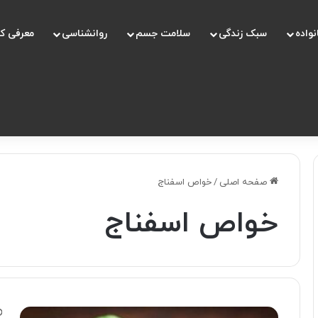
نواده
سبک زندگی
سلامت جسم
روانشناسی
معرفی ک
صفحه اصلی
/
خواص اسفناج
خواص اسفناج