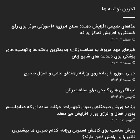
آخرین نوشته ها
غذاهای طبیعی افزایش دهنده سطح انرژی؛ 10 خوراکی موثر برای رفع
خستگی و افزایش تمرکز روزانه
اسفند 4, 1404
خبرهای مهم مربوط به سلامت زنان؛ جدیدترین یافته ها و توصیه های
پزشکی برای دغدغه های شایع زنان
اسفند 3, 1404
چربی سوزی با پیاده روی روزانه:راهنمای علمی و اصول صحیح
اسفند 2, 1404
غربالگری های کلیدی برای سلامت زنان
بهمن 29, 1404
برنامه ورزش صبحگاهی بدون تجهیزات؛ حرکات ساده ای که متابولیسم
بدن را فعال و انرژی روز را افزایش می دهند
بهمن 27, 1404
ورزش مناسب برای کاهش استرس روزانه؛ کدام تمرین ها بیشترین
تاثیر را بر آرامش ذهن دارند؟