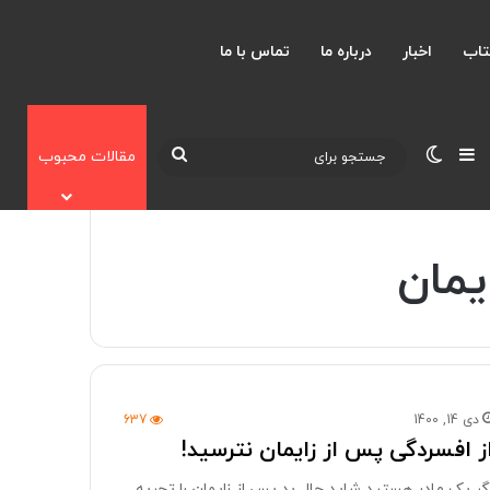
تاب
اخبار
درباره ما
تماس با ما
نوارکناری
تغییر پوسته
جستجو
مقالات محبوب
برای
یمان
دی 14, 1400
637
ز افسردگی پس از زایمان نترسید!
گر یک مادر هستید شاید حال بد پس از زایمان را تجربه