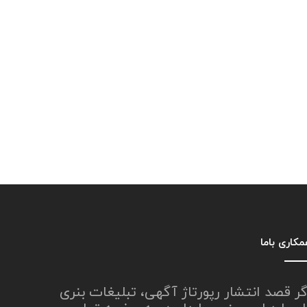
کاری باما
گر قصد انتشار رپورتاژ آگهی، تبلیغات بنری