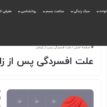
نواده
سبک زندگی
سلامت جسم
روانشناسی
معرفی ک
صفحه اصلی
/
علت افسردگی پس از زایمان
علت افسردگی پس از زا
ا
ا