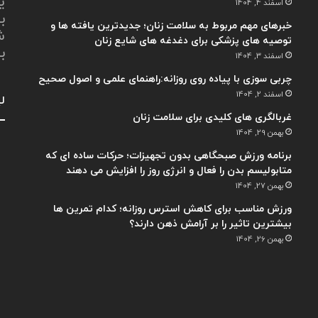
ی
اسفند 4, 1404
ب
خبرهای مهم مربوط به سلامت زنان؛ جدیدترین یافته ها و
ش
توصیه های پزشکی برای دغدغه های شایع زنان
ب
اسفند 3, 1404
چربی سوزی با پیاده روی روزانه:راهنمای علمی و اصول صحیح
اسفند 2, 1404
لی
غربالگری های کلیدی برای سلامت زنان
بهمن 29, 1404
برنامه ورزش صبحگاهی بدون تجهیزات؛ حرکات ساده ای که
متابولیسم بدن را فعال و انرژی روز را افزایش می دهند
بهمن 27, 1404
ورزش مناسب برای کاهش استرس روزانه؛ کدام تمرین ها
بیشترین تاثیر را بر آرامش ذهن دارند؟
بهمن 26, 1404